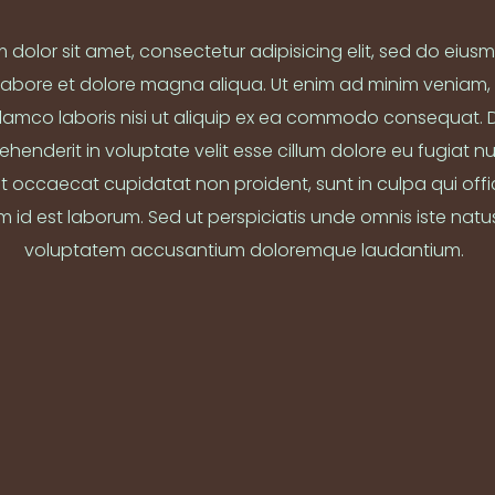
 dolor sit amet, consectetur adipisicing elit, sed do eiu
 labore et dolore magna aliqua. Ut enim ad minim veniam,
llamco laboris nisi ut aliquip ex ea commodo consequat. D
rehenderit in voluptate velit esse cillum dolore eu fugiat nul
nt occaecat cupidatat non proident, sunt in culpa qui off
im id est laborum. Sed ut perspiciatis unde omnis iste natus 
voluptatem accusantium doloremque laudantium.