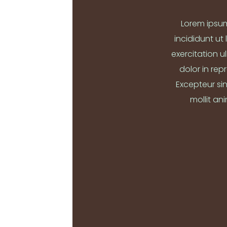
Lorem ipsum
incididunt ut
exercitation u
dolor in rep
Excepteur si
mollit an