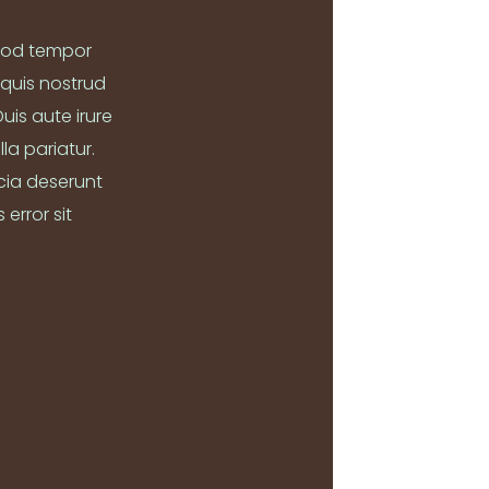
smod tempor
 quis nostrud
uis aute irure
la pariatur.
icia deserunt
error sit